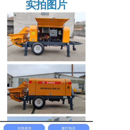
实拍图片
낀
뀡
뀴
끤
在线咨询
拨打电话