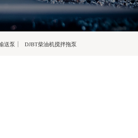
土输送泵
DJBT柴油机搅拌拖泵