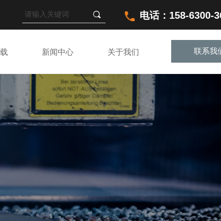
끠
电话：158-6300-3
联系我
下载
新闻中心
关于我们