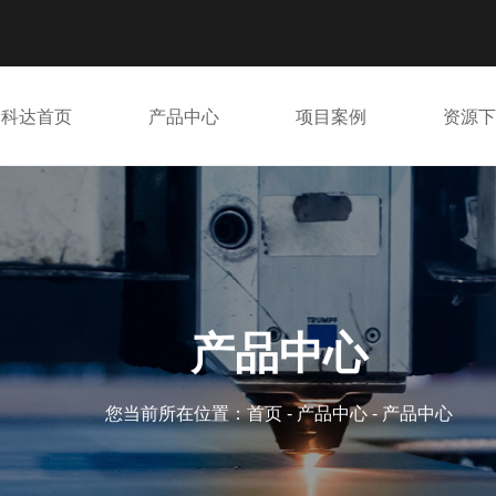
科达首页
产品中心
项目案例
资源
产品中心
您当前所在位置：首页 - 产品中心 - 产品中心